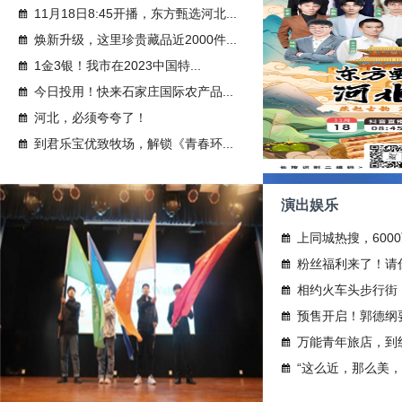
11月18日8:45开播，东方甄选河北...
焕新升级，这里珍贵藏品近2000件...
1金3银！我市​在2023中国特...
今日投用！快来石家庄国际农产品...
河北，必须夸夸了！
到君乐宝优致牧场，解锁《青春环...
演出娱乐
上同城热搜，600
粉丝福利来了！请你看
相约火车头步行街，一
预售开启！郭德纲
万能青年旅店，到
“这么近，那么美，周