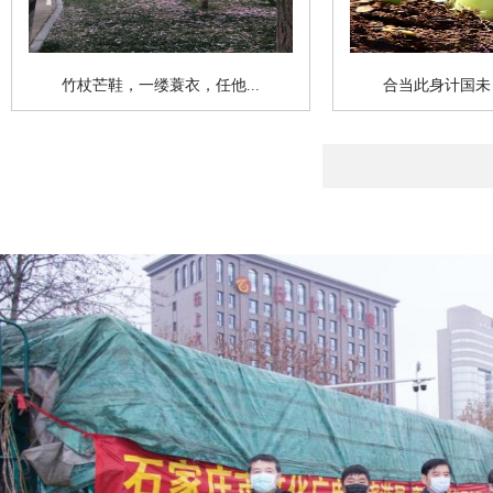
竹杖芒鞋，一缕蓑衣，任他...
合当此身计国未，